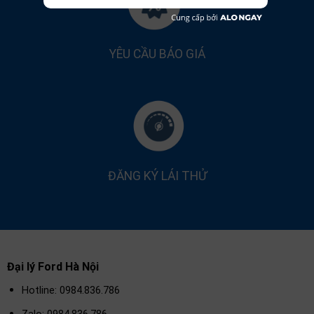
YÊU CẦU BÁO GIÁ
ĐĂNG KÝ LÁI THỬ
Đại lý Ford Hà Nội
Hotline: 0984.836.786