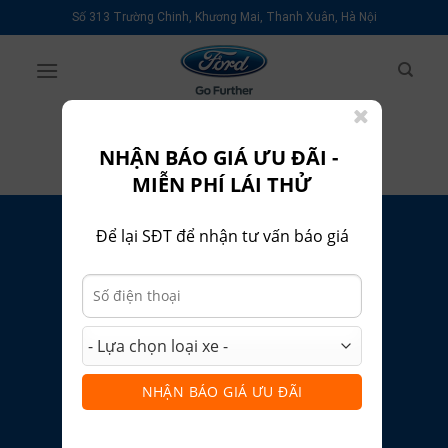
Skip
Số 313 Trường Chinh, Khương Mai, Thanh Xuân, Hà Nội
to
content
NHẬN BÁO GIÁ ƯU ĐÃI -
MIỄN PHÍ LÁI THỬ
Để lại SĐT để nhận tư vấn báo giá
ĐĂNG KÝ DỊCH VỤ
NHẬN BÁO GIÁ ƯU ĐÃI