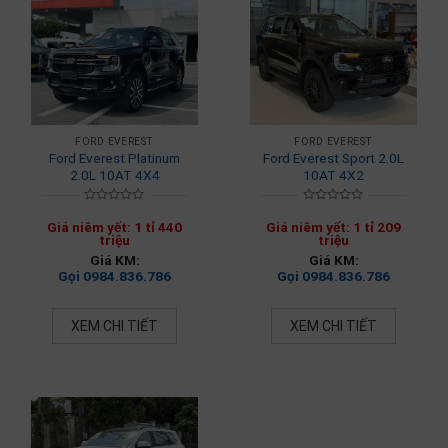
FORD EVEREST
FORD EVEREST
Ford Everest Platinum
Ford Everest Sport 2.0L
2.0L 10AT 4X4
10AT 4X2
Rated
Rated
0
0
Giá niêm yết: 1 tỉ 440
Giá niêm yết: 1 tỉ 209
out
out
triệu
triệu
of
of
Giá KM:
Giá KM:
5
5
Gọi 0984.836.786
Gọi 0984.836.786
XEM CHI TIẾT
XEM CHI TIẾT