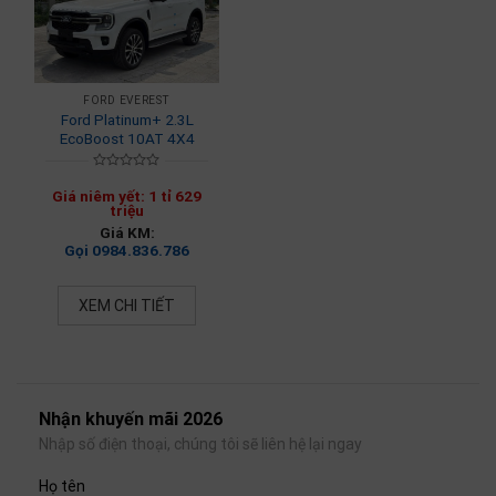
FORD EVEREST
Ford Platinum+ 2.3L
EcoBoost 10AT 4X4
Rated
0
Giá niêm yết: 1 tỉ 629
out
triệu
of
Giá KM:
5
Gọi 0984.836.786
XEM CHI TIẾT
Nhận khuyến mãi 2026
Nhập số điện thoại, chúng tôi sẽ liên hệ lại ngay
Họ tên